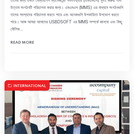
তাদের জন্য একটি মেম্বারশিপ ম্যানেজমেন্ট সফটওয়্যার (এমএমএস) খুবই জরুরী এবং
উত্তম সংগঠনটি পরিচালনা করার জন্য। এমএমএস (MMS) এর মাধ্যমে সংগঠনগুলি
তাদের সদস্যদের পরিচালনা করতে পারে এবং অনেকগুলি উপকারিতা উপভোগ করতে
পারে। আজ আমরা আমাদের USBDSOFT এর MMS সম্পর্কে জানবো এবং কিছু
মৌলিক…
READ MORE
INTERNATIONAL