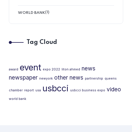
(1)
WORLD BANK
Tag Cloud
event
news
award
expo 2022
liton ahmed
newspaper
other news
newyork
partnership
queens
usbcci
video
chamber
report
usa
usbcci business expo
world bank