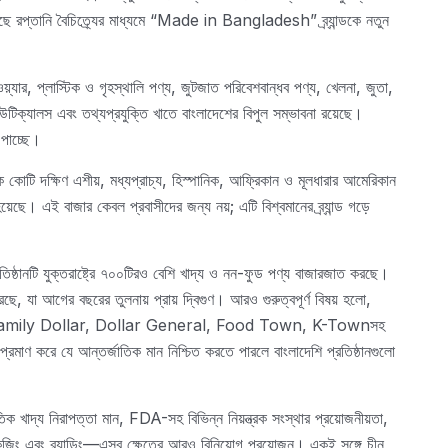
েছে রপ্তানি বৈচিত্র্যের মাধ্যমে “Made in Bangladesh” ব্র্যান্ডকে নতুন
়্যার, প্লাস্টিক ও গৃহস্থালি পণ্য, জুটজাত পরিবেশবান্ধব পণ্য, খেলনা, জুতা,
িউটিক্যালস এবং তথ্যপ্রযুক্তি খাতে বাংলাদেশের বিপুল সম্ভাবনা রয়েছে।
ি পাচ্ছে।
়েক কোটি দক্ষিণ এশীয়, মধ্যপ্রাচ্য, হিস্পানিক, আফ্রিকান ও মূলধারার আমেরিকান
়েছে। এই বাজার কেবল প্রবাসীদের জন্য নয়; এটি বিশ্বমানের ব্র্যান্ড গড়ে
ষ্ঠানটি যুক্তরাষ্ট্রে ৭০০টিরও বেশি খাদ্য ও নন-ফুড পণ্য বাজারজাত করছে।
ে, যা আগের বছরের তুলনায় প্রায় দ্বিগুণ। আরও গুরুত্বপূর্ণ বিষয় হলো,
e, Family Dollar, Dollar General, Food Town, K-Townসহ
াবে প্রমাণ করে যে আন্তর্জাতিক মান নিশ্চিত করতে পারলে বাংলাদেশি প্রতিষ্ঠানগুলো
াতিক খাদ্য নিরাপত্তা মান, FDA-সহ বিভিন্ন নিয়ন্ত্রক সংস্থার প্রয়োজনীয়তা,
কেজিং এবং ব্র্যান্ডিং—এসব ক্ষেত্রে আরও বিনিয়োগ প্রয়োজন। একই সঙ্গে চীন,