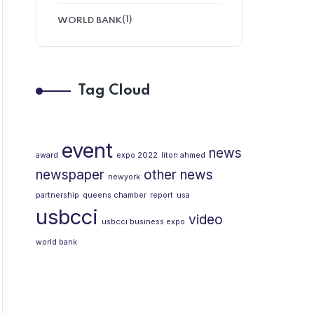
(1)
WORLD BANK
Tag Cloud
event
news
award
expo 2022
liton ahmed
newspaper
other news
newyork
partnership
queens chamber
report
usa
usbcci
video
usbcci business expo
world bank