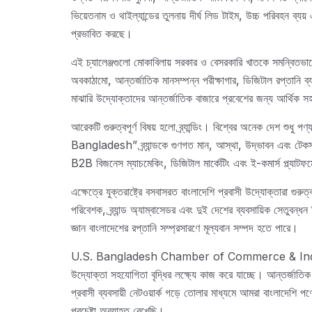
ভিয়েতনাম ও থাইল্যান্ডের তুলনায় দীর্ঘ লিড টাইম, উচ্চ পরিবহন ব্য
প্রভাবিত করছে।
এই চ্যালেঞ্জগুলো মোকাবিলায় সরকার ও বেসরকারি খাতকে সমন্বিতভাবে
অবকাঠামো, আন্তর্জাতিক মানসম্পন্ন পরীক্ষাগার, ডিজিটাল রপ্তানি ব্য
মাঝারি উদ্যোক্তাদের আন্তর্জাতিক বাজারে প্রবেশের জন্য আর্থিক সহ
আরেকটি গুরুত্বপূর্ণ বিষয় হলো ব্র্যান্ডিং। বিশ্বের অনেক দেশ শুধু
Bangladesh” ব্র্যান্ডকে গুণগত মান, আস্থা, উদ্ভাবন এবং টেকস
B2B বিজনেস ম্যাচমেকিং, ডিজিটাল মার্কেটিং এবং ই-কমার্স প্ল্যাটফ
এক্ষেত্রে যুক্তরাষ্ট্রে বসবাসরত বাংলাদেশি প্রবাসী উদ্যোক্তারা গুরু
পরিবেশক, ব্র্যান্ড অ্যাম্বাসেডর এবং দুই দেশের ব্যবসায়িক সেতুবন্
জ্ঞান বাংলাদেশের রপ্তানি সম্প্রসারণে মূল্যবান সম্পদ হতে পারে।
U.S. Bangladesh Chamber of Commerce & Industry (U
উদ্যোক্তা সহযোগিতা বৃদ্ধির লক্ষ্যে কাজ করে যাচ্ছে। আন্তর্জাতিক
প্রবাসী ব্যবসায়ী নেটওয়ার্ক গড়ে তোলার মাধ্যমে আমরা বাংলাদেশি পণ্যে
প্রচেষ্টা অব্যাহত রেখেছি।