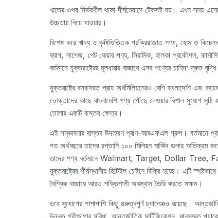
খাতের ওপর নির্ভরশীল থাকা দীর্ঘমেয়াদে টেকসই নয়। এখন সময় এস
উচ্চতায় নিয়ে যাওয়ার।
বিশেষ করে খাদ্য ও কৃষিভিত্তিক প্রক্রিয়াজাত পণ্য, হোম ও কিচেনওয
ব্যাগ, লাগেজ, পেট কেয়ার পণ্য, সিরামিক, হালকা প্রকৌশল, ফার্মাস
বর্তমানে যুক্তরাষ্ট্রের মূলধারার বাজারে এসব পণ্যের চাহিদা দ্রুত বৃদ্ধ
যুক্তরাষ্ট্রে বসবাসরত প্রায় অর্ধমিলিয়নেরও বেশি বাংলাদেশি এবং কয
ভোক্তাদের কাছে বাংলাদেশি পণ্য পৌঁছে দেওয়ার বিশাল সুযোগ সৃষ্টি হয
তোলার একটি বাস্তব ক্ষেত্র।
এই সম্ভাবনার বাস্তব উদাহরণ প্রাণ-আরএফএল গ্রুপ। বর্তমানে প্রতি
গত অর্থবছরে তাদের রপ্তানি ১০০ মিলিয়ন মার্কিন ডলার অতিক্রম করেছ
তাদের পণ্য বর্তমানে Walmart, Target, Dollar Tre
যুক্তরাষ্ট্রের শীর্ষস্থানীয় রিটেইল চেইনে বিক্রি হচ্ছে। এটি স্পষ্টভ
বৈশ্বিক বাজারে আরও শক্তিশালী অবস্থান তৈরি করতে সক্ষম।
তবে সুযোগের পাশাপাশি কিছু গুরুত্বপূর্ণ চ্যালেঞ্জও রয়েছে। আন্তর্জ
উন্নত পরীক্ষাগার সুবিধা, আন্তর্জাতিক সার্টিফিকেশন, মানসম্মত প্যা