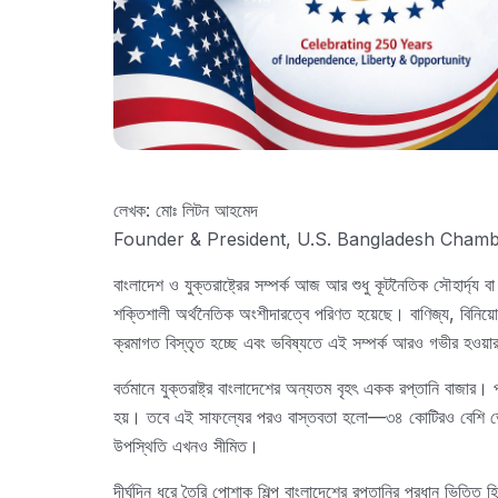
লেখক: মোঃ লিটন আহমেদ
Founder & President, U.S. Bangladesh Cham
বাংলাদেশ ও যুক্তরাষ্ট্রের সম্পর্ক আজ আর শুধু কূটনৈতিক সৌহার্দ্য
শক্তিশালী অর্থনৈতিক অংশীদারত্বে পরিণত হয়েছে। বাণিজ্য, বিনিয়
ক্রমাগত বিস্তৃত হচ্ছে এবং ভবিষ্যতে এই সম্পর্ক আরও গভীর হওয়া
বর্তমানে যুক্তরাষ্ট্র বাংলাদেশের অন্যতম বৃহৎ একক রপ্তানি বাজার। প্
হয়। তবে এই সাফল্যের পরও বাস্তবতা হলো—৩৪ কোটিরও বেশি ভোক্
উপস্থিতি এখনও সীমিত।
দীর্ঘদিন ধরে তৈরি পোশাক শিল্প বাংলাদেশের রপ্তানির প্রধান ভিত্তি 