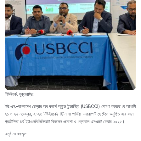
নিউইয়র্ক, যুক্তরাষ্ট্র:
ইউ.এস.–বাংলাদেশ চেম্বার অব কমার্স অ্যান্ড ইন্ডাস্ট্রি (USBCCI) ঘোষণা করেছে যে আগামী
২১ ও ২২ নভেম্বর, ২০২৫ নিউইয়র্কের হিল্টন লা গার্ডিয়া এয়ারপোর্ট হোটেলে অনুষ্ঠিত হবে বহুল
প্রতীক্ষিত ৪র্থ ইউএসবিসিসিআই বিজনেস এক্সপো ও গ্লোবাল এসএমই ফেয়ার ২০২৫।
অনুষ্ঠানে বক্তৃতা