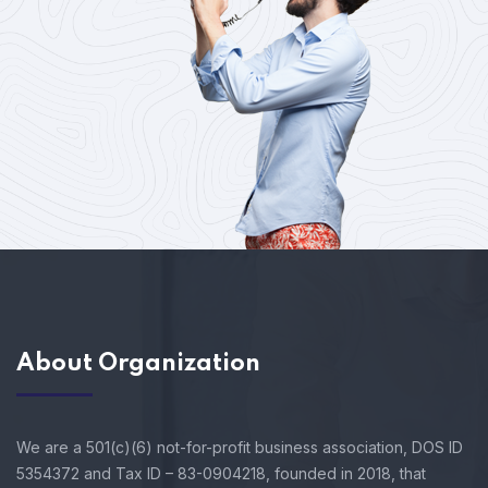
About Organization
We are a 501(c)(6) not-for-profit business association, DOS ID
5354372 and Tax ID – 83-0904218, founded in 2018, that