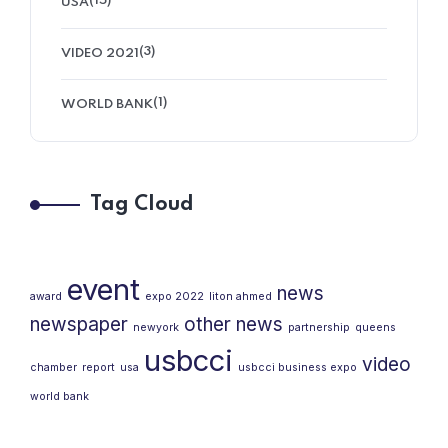
(15)
USA
(3)
VIDEO 2021
(1)
WORLD BANK
Tag Cloud
event
news
award
expo 2022
liton ahmed
newspaper
other news
newyork
partnership
queens
usbcci
video
chamber
report
usa
usbcci business expo
world bank